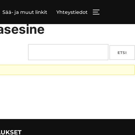
Sää- ja muut linkit
Yhteystiedot
TOGGLE SIDE
rasesine
AUKSET