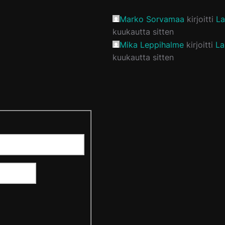
Marko Sorvamaa
kirjoitti
La
kuukautta sitten
Mika Leppihalme
kirjoitti
La
kuukautta sitten