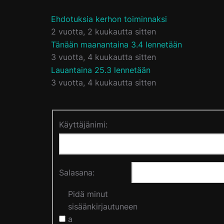
Ehdotuksia kerhon toiminnaksi
2 vuotta, 2 kuukautta sitten
Tänään maanantaina 3.4 lennetään
3 vuotta, 4 kuukautta sitten
Lauantaina 25.3 lennetään
3 vuotta, 4 kuukautta sitten
Käyttäjänimi:
Salasana:
Pidä minut
sisäänkirjautuneen
a