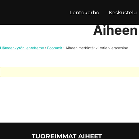
Skip
Lentokerho
Keskustelu
to
content
Aiheen 
Hämeenkyrön lentokerho
›
Foorumit
›
Aiheen merkintä: kiitotie vierasesine
TUOREIMMAT AIHEET