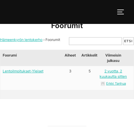
Skip
to
TOGG
content
Foorumit
Hämeenkyrön lentokerho
›
Foorumit
Foorumi
Aiheet
Artikkelit
Viimeisin
julkasu
Lentoilmoitukset-Yleiset
3
5
2 vuotta, 2
kuukautta sitten
Erkki Tanhua