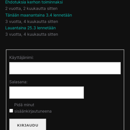
Ehdotuksia kerhon toiminnaksi
2 vuotta, 2 kuukautta sitten
Tänään maanantaina 3.4 lennetään
3 vuotta, 4 kuukautta sitten
Lauantaina 25.3 lennetään
3 vuotta, 4 kuukautta sitten
Käyttäjänimi:
Salasana:
Pidä minut
sisäänkirjautuneena
KIRJAUDU