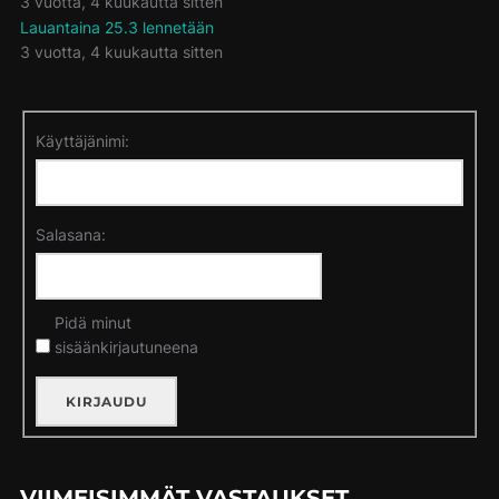
3 vuotta, 4 kuukautta sitten
Lauantaina 25.3 lennetään
3 vuotta, 4 kuukautta sitten
Käyttäjänimi:
Salasana:
Pidä minut
sisäänkirjautuneena
KIRJAUDU
VIIMEISIMMÄT VASTAUKSET