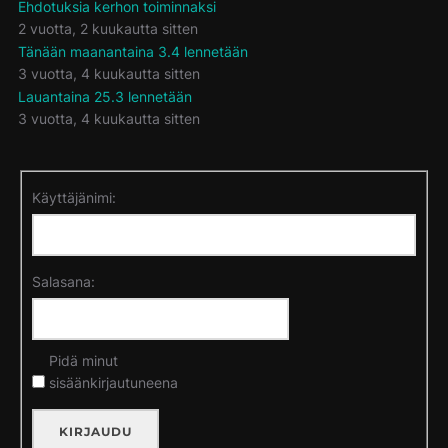
Ehdotuksia kerhon toiminnaksi
2 vuotta, 2 kuukautta sitten
Tänään maanantaina 3.4 lennetään
3 vuotta, 4 kuukautta sitten
Lauantaina 25.3 lennetään
3 vuotta, 4 kuukautta sitten
Käyttäjänimi:
Salasana:
Pidä minut
sisäänkirjautuneena
KIRJAUDU