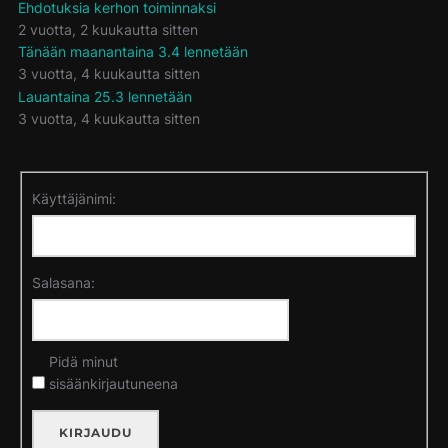
Ehdotuksia kerhon toiminnaksi
2 vuotta, 2 kuukautta sitten
Tänään maanantaina 3.4 lennetään
3 vuotta, 4 kuukautta sitten
Lauantaina 25.3 lennetään
3 vuotta, 4 kuukautta sitten
Käyttäjänimi:
Salasana:
Pidä minut
sisäänkirjautuneena
KIRJAUDU