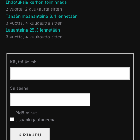
Ehdotuksia kerhon toiminnaksi
2 vuotta, 2 kuukautta sitten
Tänään maanantaina 3.4 lennetään
3 vuotta, 4 kuukautta sitten
Lauantaina 25.3 lennetään
3 vuotta, 4 kuukautta sitten
Käyttäjänimi:
Salasana:
Pidä minut
sisäänkirjautuneena
KIRJAUDU