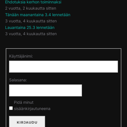
Ehdotuksia kerhon toiminnaksi
2 vuotta, 2 kuukautta sitten
Tänään maanantaina 3.4 lennetään
3 vuotta, 4 kuukautta sitten
Lauantaina 25.3 lennetään
3 vuotta, 4 kuukautta sitten
Käyttäjänimi:
Salasana:
Pidä minut
sisäänkirjautuneena
KIRJAUDU