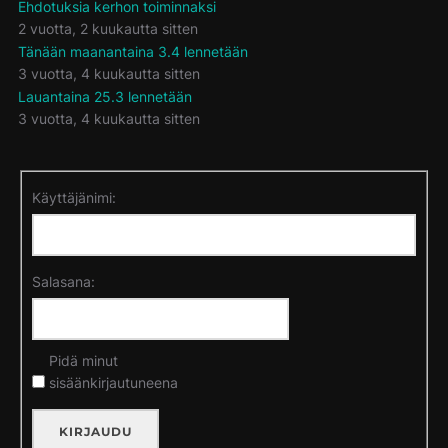
Ehdotuksia kerhon toiminnaksi
2 vuotta, 2 kuukautta sitten
Tänään maanantaina 3.4 lennetään
3 vuotta, 4 kuukautta sitten
Lauantaina 25.3 lennetään
3 vuotta, 4 kuukautta sitten
Käyttäjänimi:
Salasana:
Pidä minut
sisäänkirjautuneena
KIRJAUDU