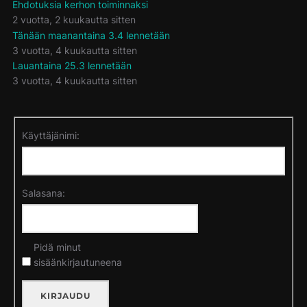
Ehdotuksia kerhon toiminnaksi
2 vuotta, 2 kuukautta sitten
Tänään maanantaina 3.4 lennetään
3 vuotta, 4 kuukautta sitten
Lauantaina 25.3 lennetään
3 vuotta, 4 kuukautta sitten
Käyttäjänimi:
Salasana:
Pidä minut
sisäänkirjautuneena
KIRJAUDU