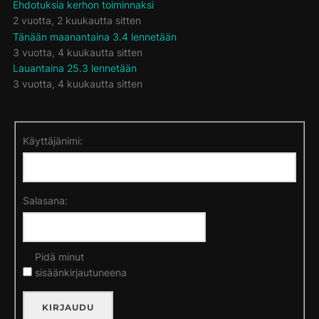
Ehdotuksia kerhon toiminnaksi
2 vuotta, 2 kuukautta sitten
Tänään maanantaina 3.4 lennetään
3 vuotta, 4 kuukautta sitten
Lauantaina 25.3 lennetään
3 vuotta, 4 kuukautta sitten
Käyttäjänimi:
Salasana:
Pidä minut
sisäänkirjautuneena
KIRJAUDU